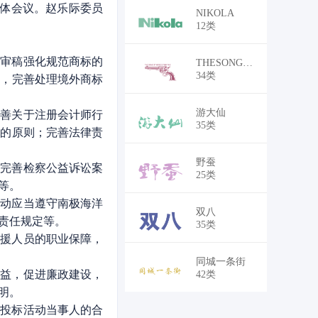
全体会议。赵乐际委员
￥9,750,000
NIKOLA
12类
审稿强化规范商标的
￥75,000
THESONGOFHEROICFIGHTING
34类
理，完善处理境外商标
￥28,050
游大仙
善关于注册会计师行
35类
正的原则；完善法律责
￥75,000
野蚕
完善检察公益诉讼案
25类
等。
动应当遵守南极海洋
￥90,000
双八
责任规定等。
35类
援人员的职业保障，
￥5,250
同城一条街
益，促进廉政建设，
42类
明。
投标活动当事人的合