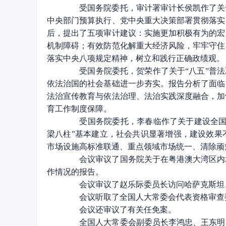
受国务院委托，审计署审计长侯凯作了关于2
中央部门预算执行、党中央重大决策部署贯彻落实
后，提出了五项审计建议：实施更加积极有为的宏
机制障碍；有效防范化解重大经济风险，牢牢守住
落实中央八项规定精神，树立和践行正确政绩观。
受国务院委托，贺荣作了关于“八五”普法决议
依法治国的社会基础进一步夯实。报告分析了面临
法治宣传教育与依法治理、法治实践深度融合，加
育工作制度保障。
受国务院委托，李春临作了关于建设全国统
梁八柱”基本建立，社会共识显著增强，建设效果
市场设施高标准联通、重点领域市场统一、清除顽
会议审议了国务院关于在粤港澳大湾区内地
作情况的报告。
会议审议了赵乐际委员长访问哈萨克斯坦、
会议听取了全国人大常委会代表资格审查委
会议还审议了有关任免案。
全国人大常委会副委员长李鸿忠、王东明、