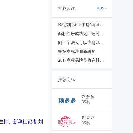
推荐阅读
更多>
B站关联企业申请“呵呵呵”商标-叶网互联
商标注册成功之后还可以修改字体吗？
同一个法人可以注册几家公司?
警惕商标注册新骗局
2017商标品牌节将在桂林举办
推荐商标
￥495,000
粮多多
35类
￥105,000
粮豆豆
主持。新华社记者 刘
35类