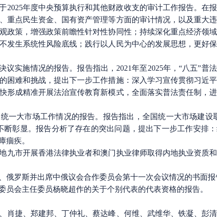
025年度中央预算执行和其他财政收支的审计工作报告。在
、重点民生资金、国有资产管理等方面的审计情况，以及重大
观政策，增强政策前瞻性针对性协同性；持续深化重点经济领
不发生系统性风险底线；践行以人民为中心的发展思想，更好
实施情况的报告。报告指出，2021年至2025年，“八五”普
的困难和挑战，提出下一步工作措施：深入学习宣传贯彻习近
快形成精准开展法治宣传教育新模式，全面落实普法责任制，
一大市场工作情况的报告。报告指出，全国统一大市场建设取
不断彰显。报告分析了存在的突出问题，提出下一步工作安排
瘴痼疾。
九市开展香港法律执业者和澳门执业律师取得内地执业资质和
俄罗斯并出席中俄议会合作委员会第十一次会议情况的书面报
员会主任委员杨晓超作的关于个别代表的代表资格的报告。
肖捷、郑建邦、丁仲礼、蔡达峰、何维、武维华、铁凝、彭清