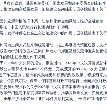
订草案的议案。受国务院委托，国家发展和改革委员会副主任李
推动金融高质量发展，加快建设金融强国，国务院提出了关于
。
的宏观审慎管理体系，防范和化解金融风险，维护金融稳定，
委托，中国人民银行行长潘功胜作了说明。
，发挥律师在社会主义法治建设中的作用，国务院提出了关于
两地之间人员往来和经贸活动，推进粤港澳大湾区建设，支持
权香港特别行政区对皇岗口岸港方口岸区及相关延伸区实施管
作的副主任徐启方作了说明。
025年中央决算的报告。报告指出，2025年中央决算情况总
央一般公共预算支出144857.27亿元，完成预算的98.2%。收支
中求进工作总基调，精准有效实施更加积极的财政政策，狠抓预算
设，切实抓好民生保障，保障基层财政平稳运行，全面加强财政
员许宏才作的关于2025年中央决算草案审查结果的报告。
政等部门坚定不移贯彻新发展理念、推动高质量发展，实施更
全年经济社会发展主要目标任务顺利完成，“十四五”圆满收官。