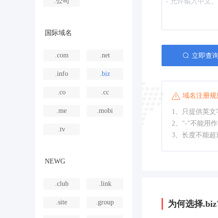
.公司
国际域名
.com
.net
立即查
.info
.biz
.co
.cc
域名注册规
.me
.mobi
1、只提供英文字
2、"-"不能用
.tv
3、长度不能超
NEWG
.club
.link
.site
.group
为何选择.biz