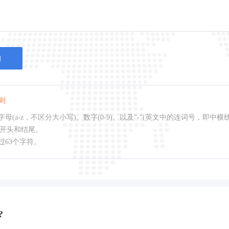
询
则
母(a-z，不区分大小写)、数字(0-9)、以及"-"(英文中的连词号，即中横
作开头和结尾。
过63个字符。
?