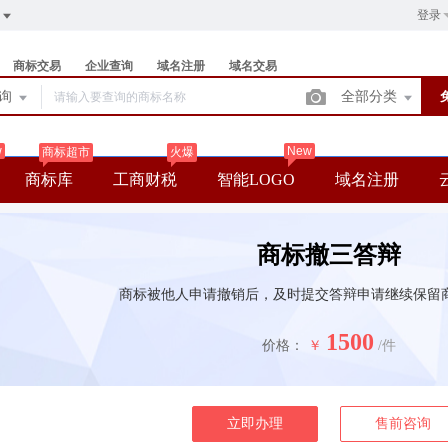
登录
商标交易
企业查询
域名注册
域名交易
查询
全部分类
w
New
商标超市
火爆
商标库
工商财税
智能LOGO
域名注册
商标撤三答辩
商标被他人申请撤销后，及时提交答辩申请继续保留
1500
价格：
￥
/件
立即办理
售前咨询