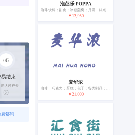
泡芭乐 POPPA
咖啡饮料；甜食；冰糖燕窝；月饼；糕点；以谷物为主的零食小吃；燕麦食品；谷类制品；方便粉丝；冰淇淋
￥13,950
6
0
交易结束
麦华浓
家确认过户资
咖啡；巧克力；蛋糕；包子；谷类制品；意大利面条；爆米花；食用淀粉；冰淇淋；发面团用酵素
后，平台解冻
￥21,000
金支付卖家
免费咨询