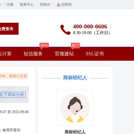
注册
领券中心
控制台
无障碍
400-000-0606
免费查询
8:30-18:00（工作日）
New
热门
云计算
短信服务
官微建站
SSL证书
机构，请放心交易
商标经纪人
名下商标分析
9-07 至 2032-09-06
；食用芳香剂
商标经纪人