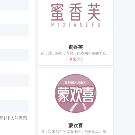
蜜香芙
茶；糖；蜂蜜；蛋糕；以谷物为主的零食小吃；饺子；谷类制品；方便面；酱油；调味品
￥9,749
明转让人的意思
蒙欢喜
茶；以米为主的零食小吃；燕麦食品；预包装午餐食品（以米为主；也包括肉、鱼或蔬菜）；包子；谷类制品；方便面；豆酱（调味品）；酱菜（调味品）；调味品