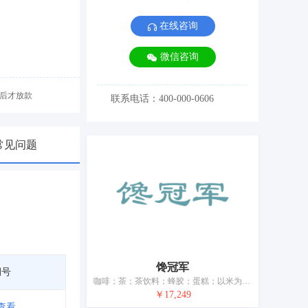
在线咨询
微信咨询
后才放款
联系电话：400-000-0606
常见问题
馋冠军
期号
咖啡；茶；茶饮料；蜂胶；蛋糕；以米为主的零食小吃；盒饭；谷类制品；方便粉丝；调味品
￥17,249
查看