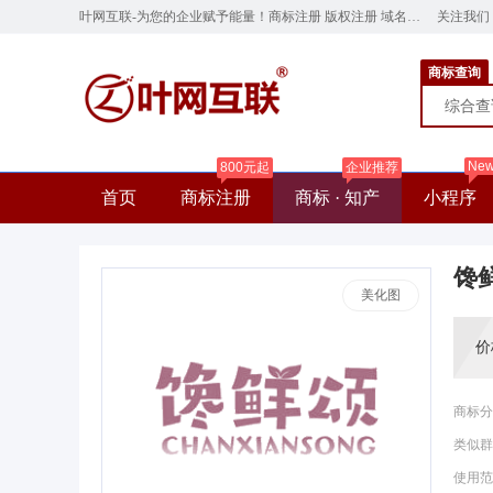
叶网互联-为您的企业赋予能量！商标注册 版权注册 域名注册 云服务器 网站建设 ye.cn
关注我们
商标查询
综合
Ne
800元起
企业推荐
首页
商标注册
商标 · 知产
小程序
馋
美化图
价
商标分
类似群
使用范