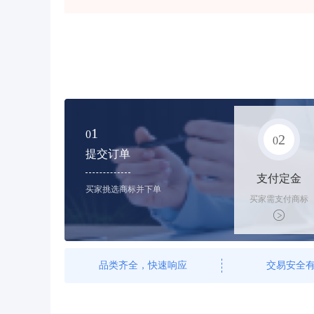
1
0
2
0
提交订单
支付定金
买家挑选商标并下单
买家需支付商标
标价的10%的购
买订金
品类齐全，快速响应
交易安全