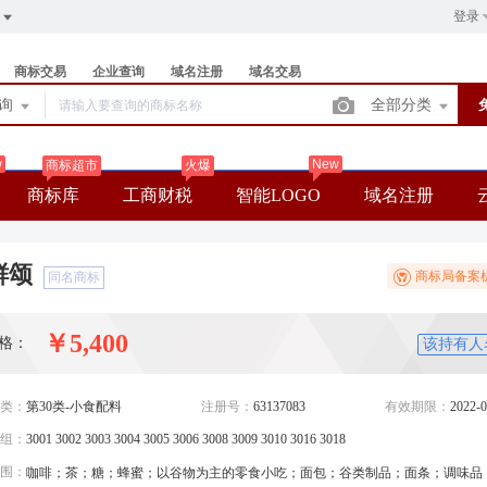
登录
商标交易
企业查询
域名注册
域名交易
查询
全部分类
w
New
商标超市
火爆
商标库
工商财税
智能LOGO
域名注册
鲜颂
商标局备案
同名商标
￥5,400
格：
该持有人
类：
第30类-小食配料
注册号：
63137083
有效期限：
2022-0
组：
3001 3002 3003 3004 3005 3006 3008 3009 3010 3016 3018
围：
咖啡；茶；糖；蜂蜜；以谷物为主的零食小吃；面包；谷类制品；面条；调味品