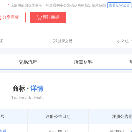
*
该使用范围仅作参考，可查看初审公告确认商标核定使用范围
查看初审公告
分享商标
预订商标
证
担保交易
过户
交易流程
所需材料
商标 ·
详情
Trademark details
期号
注册公告日期
注册公告
查看
2022-09-07
第1806期