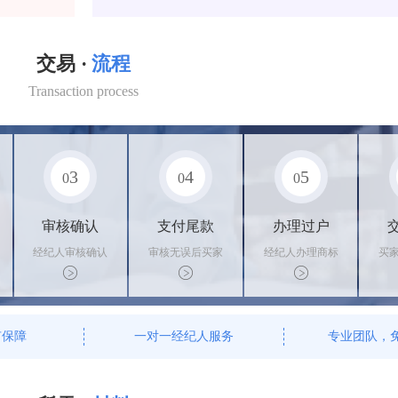
交易 ·
流程
Transaction process
3
4
5
0
0
0
审核确认
支付尾款
办理过户
经纪人审核确认
审核无误后买家
经纪人办理商标
买
商标状态
支付尾款，卖家
转让手续，交付
料
办理相关手续
相关证书
资
有保障
一对一经纪人服务
专业团队，