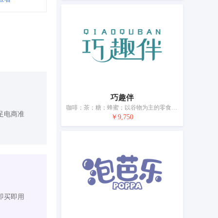
巧趣伴
咖啡；茶；糖；蜂蜜；以谷物为主的零食小吃；方便米饭；谷类制品；食用淀粉；冰淇淋；调味品
足电商准
￥9,750
即买即用