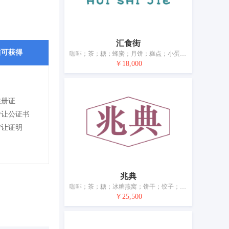
汇食街
后可获得
咖啡；茶；糖；蜂蜜；月饼；糕点；小蛋糕；蛋糕；饺子；馅饼
￥18,000
注册证
转让公证书
转让证明
兆典
咖啡；茶；糖；冰糖燕窝；饼干；饺子；米；面条；藕粉；调味料
￥25,500