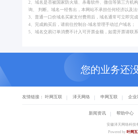
2、域名是否被国家防火墙、杀毒软件、微信等第三方机
询、 判断。域名一经售出，本网站不承担任何经济以及法
3、普通一口价域名买家支付费用后，域名通常可立即完
4、完成购买后，请前往控制台-域名管理手动过户域名；
5、域名交易订单消费不计入可开票金额，如需开票请联
您的业务还
友情链接：
叶网互联
泽天网络
申网互联
企业
新闻资讯
帮助中心
安徽泽天网络科技有
Powered by
叶网互