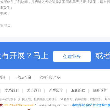
构或者软件拦截访问，是否进入各级管局备案黑名单无法正常备案，请自
律责任；
成购买；
系管理员。
没有开展？马上
或
创建业务
彩铃
一线云平台
汉标知识产权
联系我们
关于我们
新手指导
服务条款
隐私保护
限公司旗下【叶网互联】提供顶级域名注册，域名查询，商标注册，虚拟主机，邮局托管
联
IPR 2.9.7.0716 Licensed
2017-至今 All Rights Reserved.
本站所有知识产权业务均由