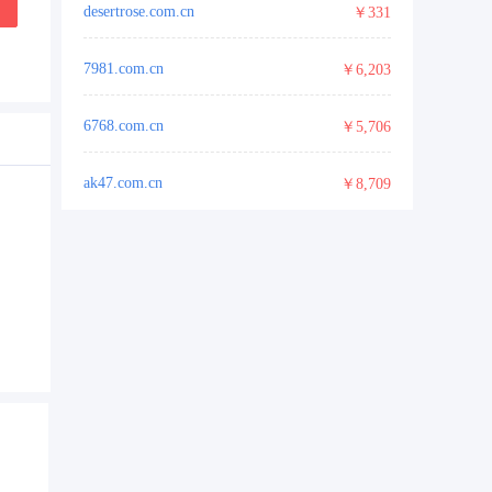
desertrose.com.cn
￥331
7981.com.cn
￥6,203
6768.com.cn
￥5,706
ak47.com.cn
￥8,709