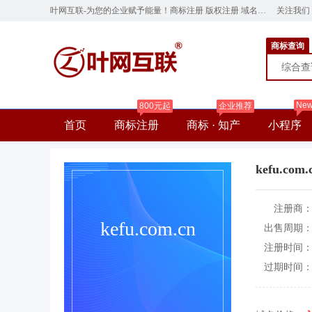
叶网互联-为您的企业赋予能量！商标注册 版权注册 域名注册 云服务器 网站建设 ye.cn
关注我们
商标查询
综合
Ne
800元起
企业推荐
首页
商标注册
商标 · 知产
小程序
kefu.com.
注册商
kefu.com.cn
出售周期
注册时间
过期时间