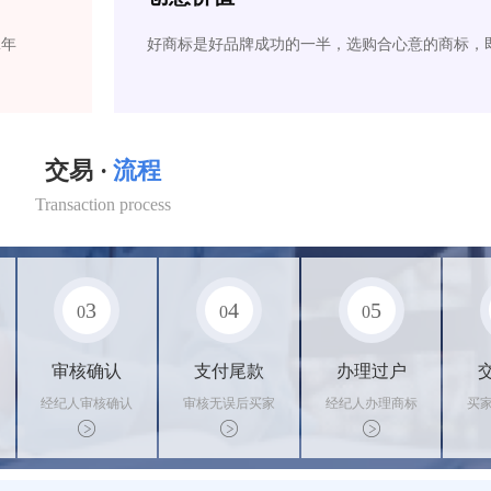
2年
好商标是好品牌成功的一半，选购合心意的商标，
交易 ·
流程
Transaction process
3
4
5
0
0
0
审核确认
支付尾款
办理过户
经纪人审核确认
审核无误后买家
经纪人办理商标
买
商标状态
支付尾款，卖家
转让手续，交付
料
办理相关手续
相关证书
资