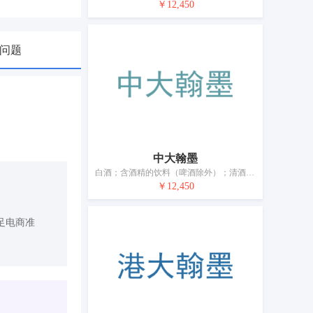
￥12,450
问题
中大翰墨
白酒；含酒精的饮料（啤酒除外）；清酒；烧酒；甜酒；果酒；米酒；蒸馏饮料；露酒；高粱酒；黄酒
￥12,450
足电商准