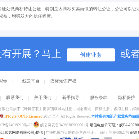
公证处做商标转让公证，特别是因商标买卖而做的转让公证，公证可以证
权益，增强双方的信任程度。
没有开展？马上
或
创建业务
彩铃
一线云平台
汉标知识产权
联系我们
关于我们
新手指导
服务条款
隐私保护
限公司旗下【叶网互联】提供顶级域名注册，域名查询，商标注册，虚拟主机，邮局托管
联
IPR 2.9.7.0716 Licensed
2017-至今 All Rights Reserved.
本站所有知识产权业务均由
CP备14019210号-22
皖公网安备34060302000001号
增值电信许可证：皖B2-202300
江贰贰网络有限公司)提供 |
广播电视节目制作经营许可证：（皖）字第00627号
皖新广