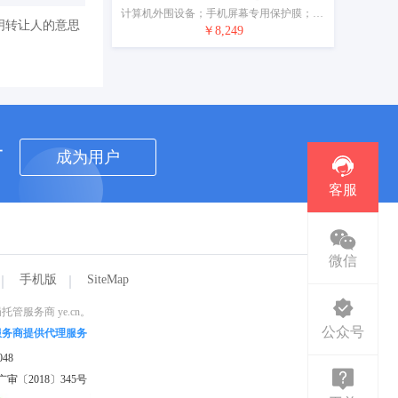
计算机外围设备；手机屏幕专用保护膜；耳机；放映设备；测量装置；电源插座；安全头盔；电子防盗装置；移动电源（可充电电池）
明转让人的意思
￥8,249
者
成为用户
客服
微信
手机版
SiteMap
服务商 ye.cn。
公众号
服务商提供代理服务
48
审〔2018〕345号