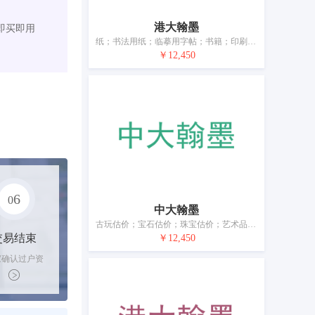
港大翰墨
即买即用
纸；书法用纸；临摹用字帖；书籍；印刷出版物；绘画和书法作品；文具；砚台；墨水；印章（印）；毛笔；画笔；绘画板
￥12,450
6
0
中大翰墨
古玩估价；宝石估价；珠宝估价；艺术品估价；邮票估价；钱币估价；不动产估价；公寓管理；典当
交易结束
￥12,450
家确认过户资
后，平台解冻
金支付卖家