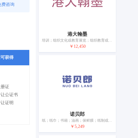
免费咨询
港大翰墨
培训；组织文化或教育展览；组织教育或娱乐竞赛；组织文化艺术活动；出借书籍和其他出版物；书籍出版；书法服务；绘画和书法作品出租；艺术品出租；艺术展览
￥12,450
后可获得
注册证
转让公证书
转让证明
诺贝郎
纸；纸巾；书籍；油画；保鲜膜；纸制或塑料制垃圾袋；家具除外的办公必需品；绘画材料；教学材料（仪器除外）；建筑模型
￥5,249