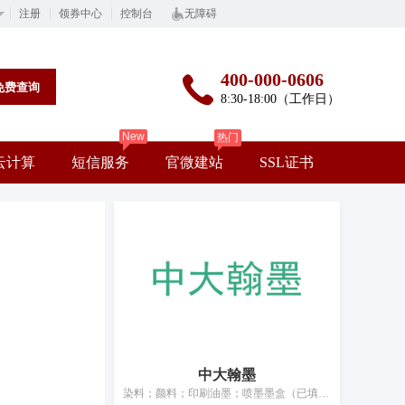
注册
领券中心
控制台
无障碍
400-000-0606
免费查询
8:30-18:00（工作日）
New
热门
云计算
短信服务
官微建站
SSL证书
中大翰墨
染料；颜料；印刷油墨；喷墨墨盒（已填充）；打印机和复印机用墨粉；打印机和复印机用已填充的鼓粉盒；雕刻油墨；喷漆；油漆；涂料（油漆）